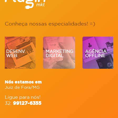
Conheça nossas especialidades! =)
DESENV.
MARKETING
AGÊNCIA
WEB
DIGITAL
OFFLINE
Nós estamos em
Juiz de Fora/MG
Ligue para nós!
32.
99127-6355