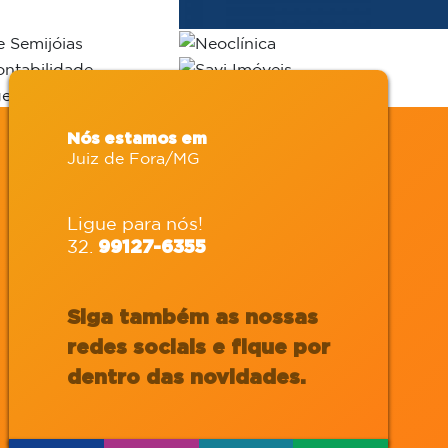
Nós estamos em
Juiz de Fora/MG
Ligue para nós!
32.
99127-6355
Siga também as nossas
redes sociais e fique por
dentro das novidades.
RKETING
AGÊNCIA
AUDIO
GITAL
OFFLINE
VISUAL