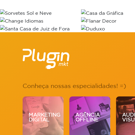
Conheça nossas especialidades! =)
V.
MARKETING
AGÊNCIA
AUD
DIGITAL
OFFLINE
VIS