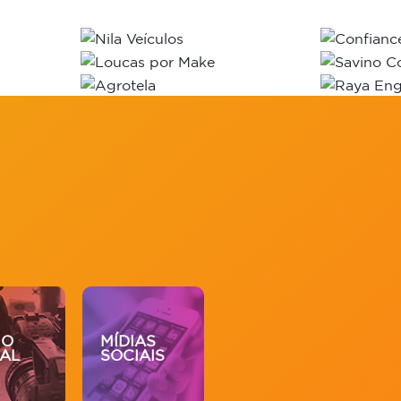
IO
MÍDIAS
DESENV.
MA
UAL
SOCIAIS
WEB
DI