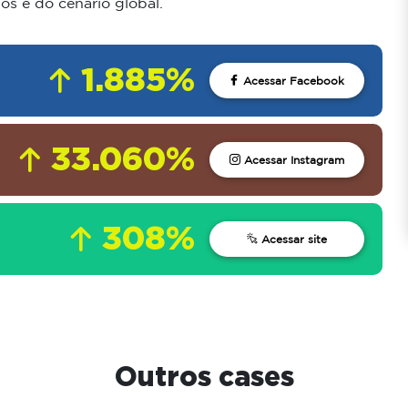
s e do cenário global.
1.885%
Acessar Facebook
33.060%
:
Acessar Instagram
308%
Acessar site
Outros cases