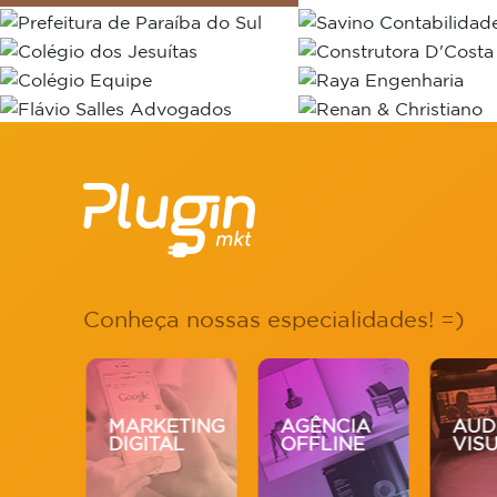
Conheça nossas especialidades! =)
V.
MARKETING
AGÊNCIA
AUD
DIGITAL
OFFLINE
VIS