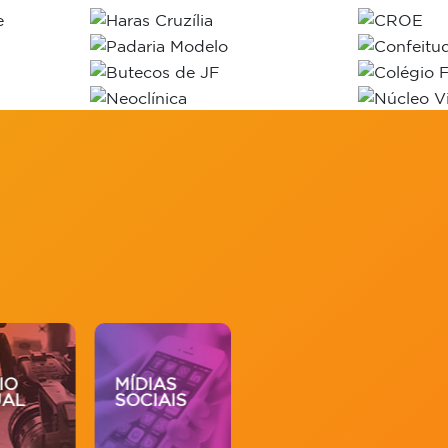
IO
MÍDIAS
DESENV.
MA
UAL
SOCIAIS
WEB
DI