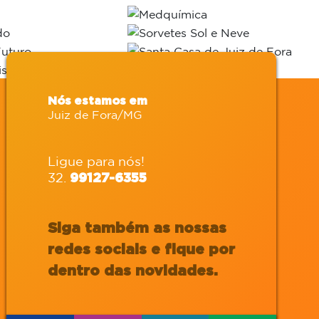
Nós estamos em
Juiz de Fora/MG
Ligue para nós!
32.
99127-6355
Siga também as nossas
redes sociais e fique por
dentro das novidades.
RKETING
AGÊNCIA
AUDIO
GITAL
OFFLINE
VISUAL