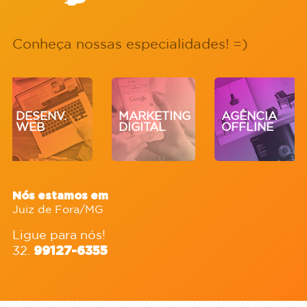
Conheça nossas especialidades! =)
DESENV.
MARKETING
AGÊNCIA
WEB
DIGITAL
OFFLINE
Nós estamos em
Juiz de Fora/MG
Ligue para nós!
32.
99127-6355