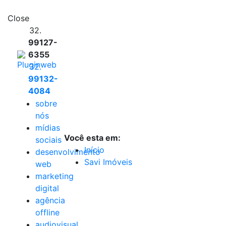
Close
32.
99127-
6355
32.
99132-
4084
sobre
nós
mídias
Você esta em:
sociais
Início
desenvolvimento
Savi Imóveis
web
marketing
digital
agência
offline
audiovisual