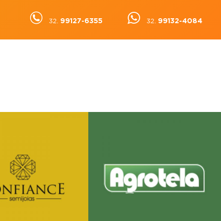
99127-6355
99132-4084
32.
32.