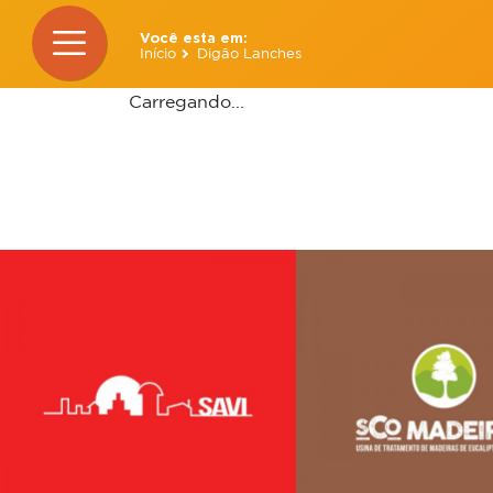
Você esta em:
Início
Digão Lanches
Carregando...