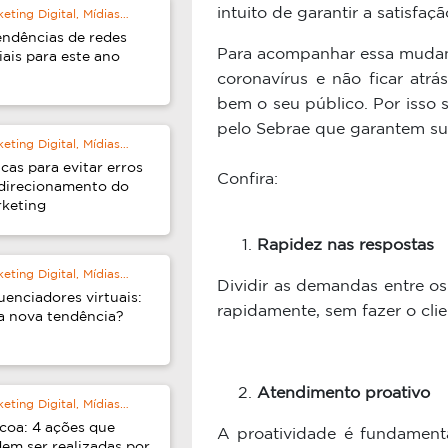
intuito de garantir a satisfaç
eting Digital, Mídias
ais
endências de redes
Para acompanhar essa muda
iais para este ano
coronavírus e não ficar atr
bem o seu público. Por isso
pelo Sebrae que garantem su
eting Digital, Mídias
ais
icas para evitar erros
Confira:
direcionamento do
keting
Rapidez nas respostas
eting Digital, Mídias
Dividir as demandas entre o
ais
luenciadores virtuais:
rapidamente, sem fazer o clie
 nova tendência?
Atendimento proativo
eting Digital, Mídias
ais
coa: 4 ações que
A proatividade é fundament
em ser realizadas por