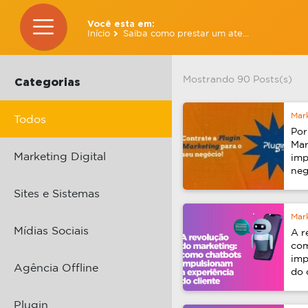
Você esta em:
Início
Saiba como prestar um ate...
Mostrando 90 Posts(s)
Categorias
Mark
Todos
Por
Mar
Marketing Digital
imp
neg
Sites e Sistemas
Mark
Mídias Sociais
Soci
A r
com
imp
Agência Offline
do 
Plugin