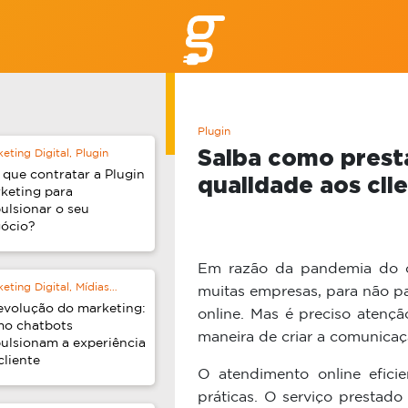
Plugin
Saiba como prest
eting Digital, Plugin
 que contratar a Plugin
qualidade aos cli
keting para
ulsionar o seu
ócio?
Em razão da pandemia do c
eting Digital, Mídias
muitas empresas, para não pa
ais
evolução do marketing:
online. Mas é preciso atençã
o chatbots
maneira de criar a comunicaç
ulsionam a experiência
cliente
O atendimento online efici
práticas. O serviço prestado