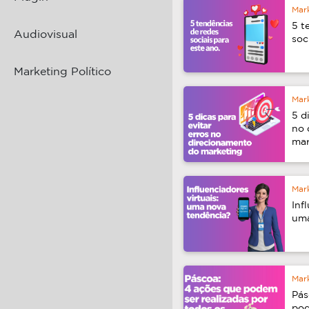
Mark
Soci
5 t
Audiovisual
soc
Marketing Político
Mark
Soci
5 d
no 
mar
Mark
Soci
Inf
uma
Mark
Soci
Pás
pod